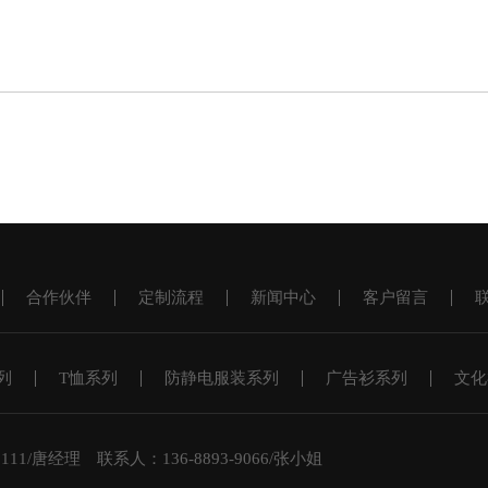
合作伙伴
定制流程
新闻中心
客户留言
列
T恤系列
防静电服装系列
广告衫系列
文化
1/唐经理 联系人：136-8893-9066/张小姐