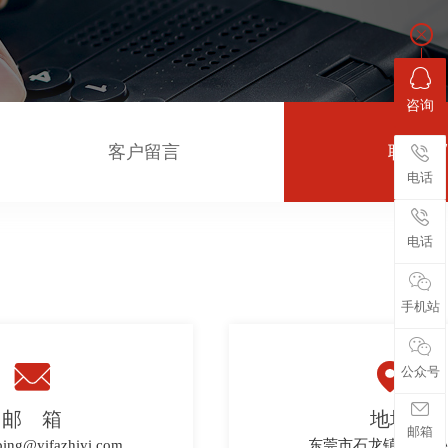
咨询
客户留言
联系我
电话
电话
手机站


公众号
邮 箱
地址
邮箱
ping@yifazhiyi.com
东莞市石龙镇西湖工