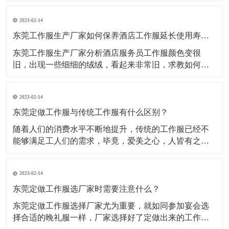
呢？​1、涤棉棉+涤纶，指涤纶与棉的混纺织物的统称。
2023-02-14
一般有混纺和交织两种分类做法，优点是抗皱性好，不
易变形;缺点是容易起毛，加上两次染色，面料手感偏
东莞工作服生产厂家如何保养酒店工作服延长使用寿命？
硬。手感柔
东莞工作服生产厂家分析酒店服务员工作服颜色变很
旧，出现一些细细的绒绒，看起来非常旧，求教如何洗
涤能让定制工作服颜色不褪色，纯棉工作服的质地不损
坏呢?​一、纯棉酒店服务员工作服穿着舒适贴体、吸湿排
2023-02-14
汗、具有一定的防静电、阻燃，对人体无害，棉染色性
能好，而且有颜色棉酒店服务员工作服，深但色的相对
东莞定做工作服与传统工作服有什么区别？
比较褪色较
随着人们的消费水平不断地提升，传统的工作服已经不
能够满足工人们的需求，毕竟，爱美之心，人皆有之。
随着潮流服饰的发展，很多的工作服厂家都不断涌现出
来，并且不断改进完善自身的生产技术，从而使得在这
2023-02-14
个工作服市场更加有竞争力。此外，在我们的印象中，
80或者90年代的工人穿着的工作服装，往往给我们印象
东莞定做工作服选厂家时需要注意什么？
就是“土
东莞定做工作服选择厂家尤为重要，就如同参加宴会选
择合适的晚礼服一样，厂家选择好了定做出来的工作服