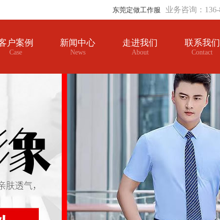
业务咨询：136-8
东莞定做工作服
客户案例
新闻中心
走进我们
联系我们
Case
News
About
Contact