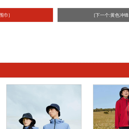
围巾]
[下一个:黄色冲锋