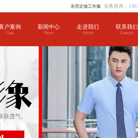
业务咨询：136-8
东莞定做工作服
客户案例
新闻中心
走进我们
联系我们
Case
News
About
Contact