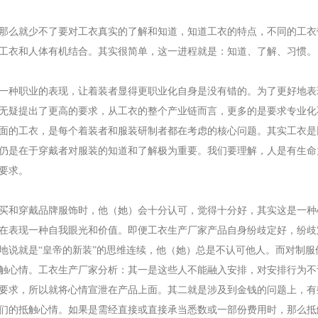
那么就少不了要对工衣真实的了解和知道，知道工衣的特点，不同的工衣
到工衣和人体有机结合。其实很简单，这一进程就是：知道、了解、习惯
一种职业的表现，让着装者显得更职业化自身是没有错的。为了更好地表
无疑提出了更高的要求，从工衣的整个产业链而言，更多的是要求专业化
面的工衣，是每个着装者和服装研制者都在考虑的核心问题。其实工衣是
仍是在于穿戴者对服装的知道和了解极为重要。我们要理解，人是有生命
要求。
买和穿戴品牌服饰时，他（她）会十分认可，觉得十分好，其实这是一种
在表现一种自我眼光和价值。即便工衣生产厂家产品自身纷歧定好，纷歧
地说就是“皇帝的新装”的思维连续，他（她）总是不认可他人。而对制服
触心情。工衣生产厂家分析：其一是这些人不能融入安排，对安排行为不
要求，所以就将心情宣泄在产品上面。其二就是涉及到金钱的问题上，有
们的抵触心情。如果是需经直接或直接承当悉数或一部份费用时，那么抵