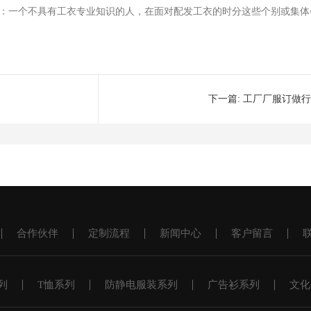
：一个不具有工衣专业知识的人，在面对配发工衣的时分这些个别或集体
下一篇:
工厂厂服订做行
合作伙伴
定制流程
新闻中心
客户留言
列
T恤系列
防静电服装系列
广告衫系列
文化