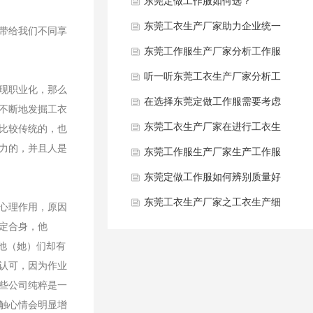
使用维护注意事项是什么？
东莞定做工作服如何选？
东莞工衣生产厂家助力企业统一
带给我们不同享
。
形象规范管理
东莞工作服生产厂家分析工作服
主要面料分类及适配场景有哪
听一听东莞工衣生产厂家分析工
现职业化，那么
些？
衣储存、日常使用与洗涤注意事
在选择东莞定做工作服需要考虑
不断地发掘工衣
项都有哪些方面？
哪些因素呢？
东莞工衣生产厂家在进行工衣生
比较传统的，也
力的，并且人是
产时应避坑地方有哪些方面？
东莞工作服生产厂家生产工作服
有哪些关键工艺细节？
东莞定做工作服如何辨别质量好
坏？
东莞工衣生产厂家之工衣生产细
心理作用，原因
定合身，他
节是什么？
他（她）们却有
认可，因为作业
些公司纯粹是一
触心情会明显增