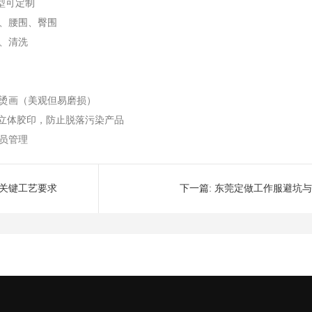
体型可定制
、腰围、臀围
、清洗
烫画（美观但易磨损）
、立体胶印，防止脱落污染产品
员管理
关键工艺要求
下一篇:
东莞定做工作服避坑与