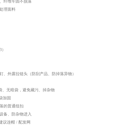
、纤维牢固不脱落
处理面料
3）
钉、外露拉链头（防刮产品、防掉落异物）
无内袋、无暗袋，避免藏污、掉杂物
袋加固
落的普通纽扣
设备、防杂物进入
议连帽 / 配发网