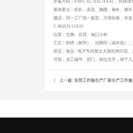
常备尺码：S/M/L/XL/XXL/XXXL，特殊
量体要点：衣长、肩宽、胸围、袖长、裤长
建议：同一工厂统一版型，方便轮换、补发
5. 标识与 LOGO
位置：左胸、后背、袖口小标
工艺：刺绣（耐用）、丝网印（成本低）、
禁忌：食品 / 电子车间禁止大面积厚印花
可加：员工编号、部门、岗位文字，便于人
上一篇:
东莞工作服生产厂家生产工作服