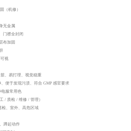
加固（机修）
全身无金属
线、门襟全封闭
双层布加固
胆
高可视
耐脏、易打理、视觉稳重
净、便于发现污渍、符合 GMP 感官要求
防静电服常用色
质检 / 维修 / 管理）
巡检、室外、高危区域
、蹲起动作