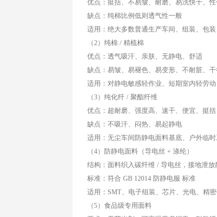
优点：挺括、不易皱、耐磨、易洗快干、性
缺点：纯棉比例低则透气性一般
适用：绝大多数普通生产车间、组装、包装
（2）纯棉 / 精梳棉
优点：透气吸汗、亲肤、无静电、舒适
缺点：易皱、易褪色、易变形、不耐脏、干
适用：对静电敏感轻作业、短期室内轻劳动
（3）纯化纤 / 聚酯纤维
优点：超耐磨、强度高、速干、便宜、挺括
缺点：不吸汗、闷热、易起静电
适用：无尘车间防静电面料基底、户外临时
（4）防静电面料（导电丝 + 涤纶）
结构：面料织入碳纤维 / 导电丝，接地泄放
标准：符合 GB 12014 防静电服 标准
适用：SMT、电子组装、芯片、光电、精
（5）食品级专用面料