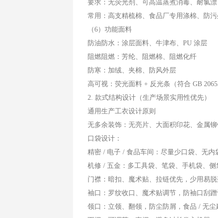
要求：无荧光剂、可高温蒸煮消毒、耐氯漂
常用：高支精梳棉、食品厂专用涤棉、防污
（6）功能面料
防油防水：涂层面料、牛津布、PU 涂层
阻燃阻燃：芳纶、阻燃棉、阻燃化纤
防寒：加绒、夹棉、防风外层
高可视：荧光面料 + 反光条（符合 GB 2065
2. 款式结构设计（生产场景实用性优先）
通用生产工衣设计原则
无多余装饰：无亮片、大面积印花、金属铆
口袋设计：
精密 / 电子 / 食品车间：尽量少口袋、
机修 / 五金：多工具袋、笔袋、手机袋、侧
门襟：暗扣、魔术贴、拉链优先，少用易脱
袖口：罗纹收口、魔术贴调节，防袖口刮蹭
领口：立领、翻领，防尘防屑，食品 / 无尘建