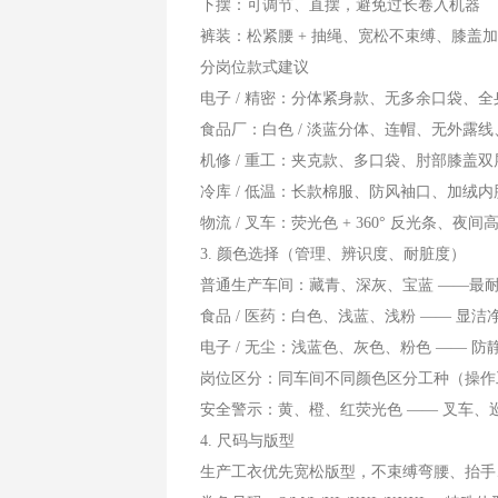
下摆：可调节、直摆，避免过长卷入机器
裤装：松紧腰 + 抽绳、宽松不束缚、膝盖
分岗位款式建议
电子 / 精密：分体紧身款、无多余口袋、
食品厂：白色 / 淡蓝分体、连帽、无外露
机修 / 重工：夹克款、多口袋、肘部膝盖
冷库 / 低温：长款棉服、防风袖口、加绒内
物流 / 叉车：荧光色 + 360° 反光条、夜间
3. 颜色选择（管理、辨识度、耐脏度）
普通生产车间：藏青、深灰、宝蓝 ——最
食品 / 医药：白色、浅蓝、浅粉 —— 显洁
电子 / 无尘：浅蓝色、灰色、粉色 —— 
岗位区分：同车间不同颜色区分工种（操作工 / 
安全警示：黄、橙、红荧光色 —— 叉车、
4. 尺码与版型
生产工衣优先宽松版型，不束缚弯腰、抬手