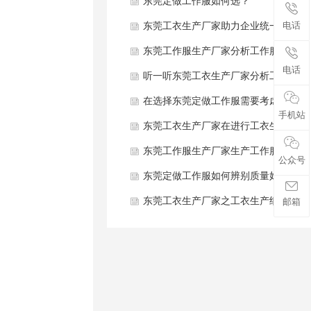
使用维护注意事项是什么？
东莞定做工作服如何选？
电话
东莞工衣生产厂家助力企业统一
形象规范管理
东莞工作服生产厂家分析工作服
电话
主要面料分类及适配场景有哪
听一听东莞工衣生产厂家分析工
些？
衣储存、日常使用与洗涤注意事
在选择东莞定做工作服需要考虑
手机站
项都有哪些方面？
哪些因素呢？
东莞工衣生产厂家在进行工衣生
产时应避坑地方有哪些方面？
东莞工作服生产厂家生产工作服
公众号
有哪些关键工艺细节？
东莞定做工作服如何辨别质量好
坏？
东莞工衣生产厂家之工衣生产细
邮箱
节是什么？