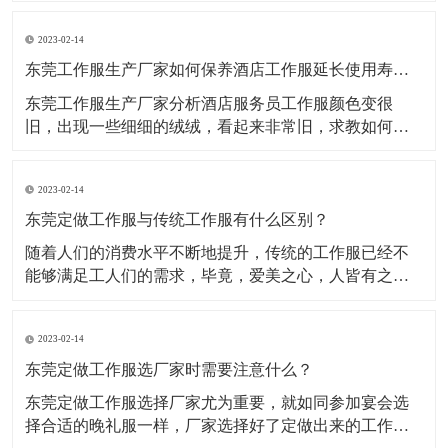
呢？​1、涤棉棉+涤纶，指涤纶与棉的混纺织物的统称。
2023-02-14
一般有混纺和交织两种分类做法，优点是抗皱性好，不
易变形;缺点是容易起毛，加上两次染色，面料手感偏
东莞工作服生产厂家如何保养酒店工作服延长使用寿命？
硬。手感柔
东莞工作服生产厂家分析酒店服务员工作服颜色变很
旧，出现一些细细的绒绒，看起来非常旧，求教如何洗
涤能让定制工作服颜色不褪色，纯棉工作服的质地不损
坏呢?​一、纯棉酒店服务员工作服穿着舒适贴体、吸湿排
2023-02-14
汗、具有一定的防静电、阻燃，对人体无害，棉染色性
能好，而且有颜色棉酒店服务员工作服，深但色的相对
东莞定做工作服与传统工作服有什么区别？
比较褪色较
随着人们的消费水平不断地提升，传统的工作服已经不
能够满足工人们的需求，毕竟，爱美之心，人皆有之。
随着潮流服饰的发展，很多的工作服厂家都不断涌现出
来，并且不断改进完善自身的生产技术，从而使得在这
2023-02-14
个工作服市场更加有竞争力。此外，在我们的印象中，
80或者90年代的工人穿着的工作服装，往往给我们印象
东莞定做工作服选厂家时需要注意什么？
就是“土
东莞定做工作服选择厂家尤为重要，就如同参加宴会选
择合适的晚礼服一样，厂家选择好了定做出来的工作服