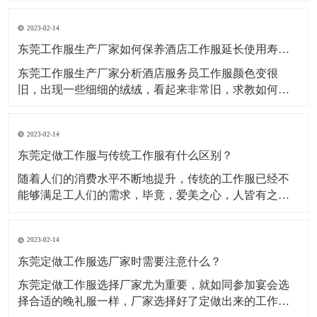
呢？​1、涤棉棉+涤纶，指涤纶与棉的混纺织物的统称。
2023-02-14
一般有混纺和交织两种分类做法，优点是抗皱性好，不
易变形;缺点是容易起毛，加上两次染色，面料手感偏
东莞工作服生产厂家如何保养酒店工作服延长使用寿命？
硬。手感柔
东莞工作服生产厂家分析酒店服务员工作服颜色变很
旧，出现一些细细的绒绒，看起来非常旧，求教如何洗
涤能让定制工作服颜色不褪色，纯棉工作服的质地不损
坏呢?​一、纯棉酒店服务员工作服穿着舒适贴体、吸湿排
2023-02-14
汗、具有一定的防静电、阻燃，对人体无害，棉染色性
能好，而且有颜色棉酒店服务员工作服，深但色的相对
东莞定做工作服与传统工作服有什么区别？
比较褪色较
随着人们的消费水平不断地提升，传统的工作服已经不
能够满足工人们的需求，毕竟，爱美之心，人皆有之。
随着潮流服饰的发展，很多的工作服厂家都不断涌现出
来，并且不断改进完善自身的生产技术，从而使得在这
2023-02-14
个工作服市场更加有竞争力。此外，在我们的印象中，
80或者90年代的工人穿着的工作服装，往往给我们印象
东莞定做工作服选厂家时需要注意什么？
就是“土
东莞定做工作服选择厂家尤为重要，就如同参加宴会选
择合适的晚礼服一样，厂家选择好了定做出来的工作服