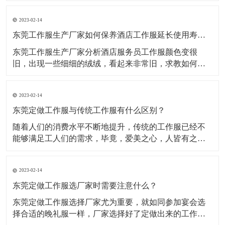
呢？​1、涤棉棉+涤纶，指涤纶与棉的混纺织物的统称。
2023-02-14
一般有混纺和交织两种分类做法，优点是抗皱性好，不
易变形;缺点是容易起毛，加上两次染色，面料手感偏
东莞工作服生产厂家如何保养酒店工作服延长使用寿命？
硬。手感柔
东莞工作服生产厂家分析酒店服务员工作服颜色变很
旧，出现一些细细的绒绒，看起来非常旧，求教如何洗
涤能让定制工作服颜色不褪色，纯棉工作服的质地不损
坏呢?​一、纯棉酒店服务员工作服穿着舒适贴体、吸湿排
2023-02-14
汗、具有一定的防静电、阻燃，对人体无害，棉染色性
能好，而且有颜色棉酒店服务员工作服，深但色的相对
东莞定做工作服与传统工作服有什么区别？
比较褪色较
随着人们的消费水平不断地提升，传统的工作服已经不
能够满足工人们的需求，毕竟，爱美之心，人皆有之。
随着潮流服饰的发展，很多的工作服厂家都不断涌现出
来，并且不断改进完善自身的生产技术，从而使得在这
2023-02-14
个工作服市场更加有竞争力。此外，在我们的印象中，
80或者90年代的工人穿着的工作服装，往往给我们印象
东莞定做工作服选厂家时需要注意什么？
就是“土
东莞定做工作服选择厂家尤为重要，就如同参加宴会选
择合适的晚礼服一样，厂家选择好了定做出来的工作服